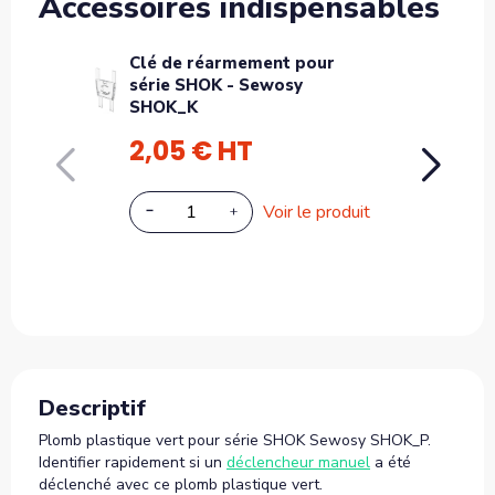
Accessoires indispensables
Clé de réarmement pour
Capo
série SHOK - Sewosy
séri
SHOK_K
SHOK
2,05 € HT
4,9
Voir le produit
A
Descriptif
Plomb plastique vert pour série SHOK Sewosy SHOK_P.
Identifier rapidement si un
déclencheur manuel
a été
déclenché avec ce plomb plastique vert.